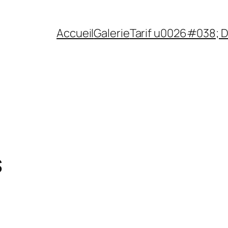
Accueil
Galerie
Tarif u0026#038; Di
s