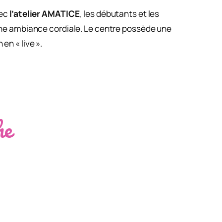
vec
l’atelier AMATICE
, les débutants et les
ne ambiance cordiale. Le centre possède une
en « live ».
he